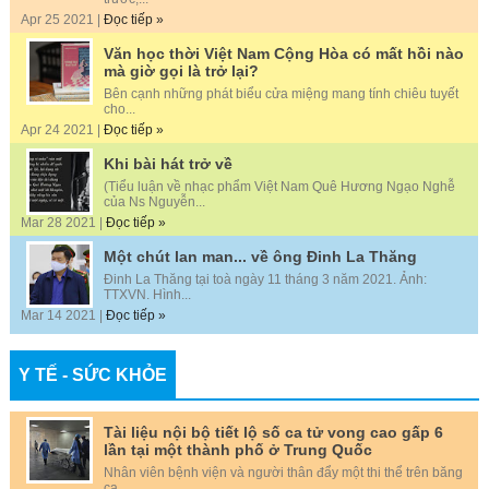
Apr 25 2021 |
Đọc tiếp »
Văn học thời Việt Nam Cộng Hòa có mất hồi nào
mà giờ gọi là trở lại?
Bên cạnh những phát biểu cửa miệng mang tính chiêu tuyết
cho...
Apr 24 2021 |
Đọc tiếp »
Khi bài hát trở về
(Tiểu luận về nhạc phẩm Việt Nam Quê Hương Ngạo Nghễ
của Ns Nguyễn...
Mar 28 2021 |
Đọc tiếp »
Một chút lan man... về ông Đinh La Thăng
Đinh La Thăng tại toà ngày 11 tháng 3 năm 2021. Ảnh:
TTXVN. Hình...
Mar 14 2021 |
Đọc tiếp »
Y TẾ - SỨC KHỎE
Tài liệu nội bộ tiết lộ số ca tử vong cao gấp 6
lần tại một thành phố ở Trung Quốc
Nhân viên bệnh viện và người thân đẩy một thi thể trên băng
ca...