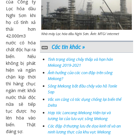
của Công ty
Lọc hóa dầu
Nghi Sơn khi
họ cố tình xả
thải hơn
Nhà máy Lọc hóa dầu Nghi Sơn. Ảnh: MTG/ internet
42.000m3
nước có hóa
Các tin khác »
chất độc hại ra
biển. Nếu
Tình trạng dòng chảy thấp và hạn hán
không bị phát
Mekong 2019-2021
hiện và ngăn
Ảnh hưởng của các con đập trên sông
chặn kịp thời
Mekong?
thì hàng chục
Sông Mekong bắt đầu chảy vào hồ Tonle
ngàn mét khối
Sap
nước thải độc
Vắc xin cũng có tác dụng chống lại biến thể
nữa sẽ tiếp
Delta
tục được họ
Hợp tác Lancang-Mekong Hiện tại và
lén hòa vào
tương lai của lưu vực sông Mekong
biển. Thật
Các đập ở thượng lưu đe dọa kinh tế và an
đáng sợ.
ninh lương thực của khu vực Mekong