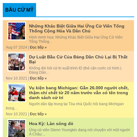
BẦU CỬ MỸ
Những Khác Biệt Giữa Hai Ứng Cử Viên Tổng
Thống Cộng Hòa Và Dân Chủ
Hình minh họa: Những Khác Biệt Giữa Hai Ứng Cử Viên
Tổng Thống...
Aug 07 2024 |
Đọc tiếp »
Dự Luật Bầu Cử Của Đảng Dân Chủ Lại Bị Thất
Bại
Không đòi hỏi cử tri xuất trình ID (thẻ căn cước có hình.)
Đảng Dân...
Nov 10 2021 |
Đọc tiếp »
Vụ kiện bang Michigan: Gần 26.000 người chết,
thậm chí chết từ 20 năm trước vẫn có tên trong
danh sách cử tri
Người dân tập trung tại Tòa nhà Quốc hội bang Michigan
trong...
Nov 10 2021 |
Đọc tiếp »
Hoa Kỳ: Làn sóng đỏ
Ứng cử viên Glenn Youngkin đang nói chuyện với một người
Á Châu:...