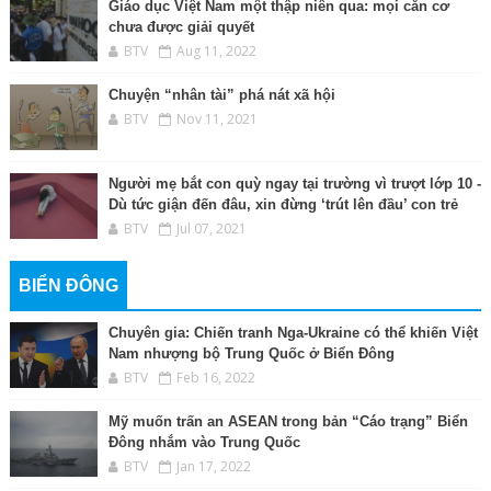
Giáo dục Việt Nam một thập niên qua: mọi căn cơ
chưa được giải quyết
BTV
Aug 11, 2022
Chuyện “nhân tài” phá nát xã hội
BTV
Nov 11, 2021
Người mẹ bắt con quỳ ngay tại trường vì trượt lớp 10 -
Dù tức giận đến đâu, xin đừng ‘trút lên đầu’ con trẻ
BTV
Jul 07, 2021
BIỂN ĐÔNG
Chuyên gia: Chiến tranh Nga-Ukraine có thể khiến Việt
Nam nhượng bộ Trung Quốc ở Biển Đông
BTV
Feb 16, 2022
Mỹ muốn trấn an ASEAN trong bản “Cáo trạng” Biển
Đông nhắm vào Trung Quốc
BTV
Jan 17, 2022