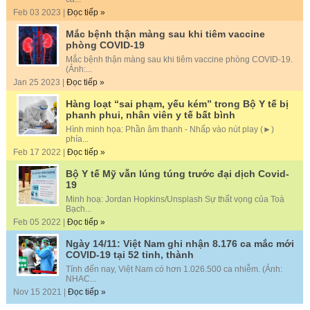
Feb 03 2023 |
Đọc tiếp »
Mắc bệnh thận màng sau khi tiêm vaccine
phòng COVID-19
Mắc bệnh thận màng sau khi tiêm vaccine phòng COVID-19.
(Ảnh:...
Jan 25 2023 |
Đọc tiếp »
Hàng loạt “sai phạm, yếu kém” trong Bộ Y tế bị
phanh phui, nhân viên y tế bất bình
Hình minh họa: Phần âm thanh - Nhấp vào nút play (►)
phía...
Feb 17 2022 |
Đọc tiếp »
Bộ Y tế Mỹ vẫn lúng túng trước đại dịch Covid-
19
Minh hoạ: Jordan Hopkins/Unsplash Sự thất vọng của Toà
Bạch...
Feb 05 2022 |
Đọc tiếp »
Ngày 14/11: Việt Nam ghi nhận 8.176 ca mắc mới
COVID-19 tại 52 tỉnh, thành
Tính đến nay, Việt Nam có hơn 1.026.500 ca nhiễm. (Ảnh:
NHAC...
Nov 15 2021 |
Đọc tiếp »