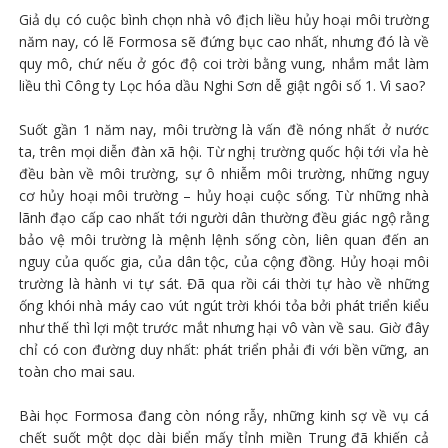
Giả dụ có cuộc bình chọn nhà vô địch liều hủy hoại môi trường
năm nay, có lẽ Formosa sẽ đứng bục cao nhất, nhưng đó là về
quy mô, chứ nếu ở góc độ coi trời bằng vung, nhắm mắt làm
liều thì Công ty Lọc hóa dầu Nghi Sơn dễ giật ngôi số 1. Vì sao?
Suốt gần 1 năm nay, môi trường là vấn đề nóng nhất ở nước
ta, trên mọi diễn đàn xã hội. Từ nghị trường quốc hội tới vỉa hè
đều bàn về môi trường, sự ô nhiễm môi trường, những nguy
cơ hủy hoại môi trường – hủy hoại cuộc sống. Từ những nhà
lãnh đạo cấp cao nhất tới người dân thường đều giác ngộ rằng
bảo vệ môi trường là mệnh lệnh sống còn, liên quan đến an
nguy của quốc gia, của dân tộc, của cộng đồng. Hủy hoại môi
trường là hành vi tự sát. Đã qua rồi cái thời tự hào về những
ống khói nhà máy cao vút ngút trời khói tỏa bởi phát triển kiểu
như thế thì lợi một trước mắt nhưng hại vô vàn về sau. Giờ đây
chỉ có con đường duy nhất: phát triển phải đi với bền vững, an
toàn cho mai sau.
Bài học Formosa đang còn nóng rẫy, những kinh sợ về vụ cá
chết suốt một dọc dài biển mấy tỉnh miền Trung đã khiến cả