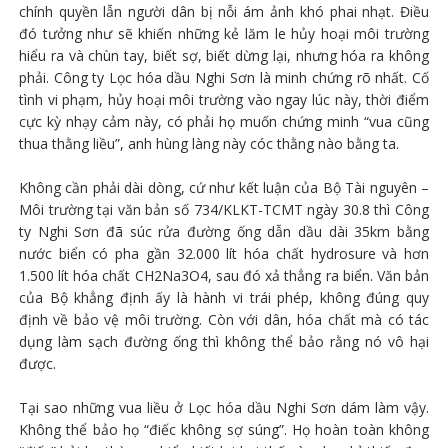
chính quyền lẫn người dân bị nỗi ám ảnh khó phai nhạt. Điều
đó tưởng như sẽ khiến những kẻ lăm le hủy hoại môi trường
hiểu ra và chùn tay, biết sợ, biết dừng lại, nhưng hóa ra không
phải. Công ty Lọc hóa dầu Nghi Sơn là minh chứng rõ nhất. Cố
tình vi phạm, hủy hoại môi trường vào ngay lúc này, thời điểm
cực kỳ nhạy cảm này, có phải họ muốn chứng minh “vua cũng
thua thằng liều”, anh hùng làng này cóc thằng nào bằng ta.
Không cần phải dài dòng, cứ như kết luận của Bộ Tài nguyên –
Môi trường tại văn bản số 734/KLKT-TCMT ngày 30.8 thì Công
ty Nghi Sơn đã súc rửa đường ống dẫn dầu dài 35km bằng
nước biển có pha gần 32.000 lít hóa chất hydrosure và hơn
1.500 lít hóa chất CH2Na3O4, sau đó xả thẳng ra biển. Văn bản
của Bộ khẳng định ấy là hành vi trái phép, không đúng quy
định về bảo vệ môi trường. Còn với dân, hóa chất mà có tác
dụng làm sạch đường ống thì không thể bảo rằng nó vô hại
được.
Tại sao những vua liều ở Lọc hóa dầu Nghi Sơn dám làm vậy.
Không thể bảo họ “điếc không sợ súng”. Họ hoàn toàn không