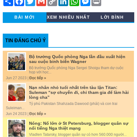
h
a
w
m
o
i
h
e
r
a
c
i
a
p
n
a
s
i
r
e
t
i
y
k
t
s
n
BÀI MỚI
XEM NHIỀU NHẤT
LỜI BÌNH
e
b
t
l
L
e
s
e
t
o
e
i
d
A
n
o
r
n
I
p
g
k
k
n
p
e
r
TIN ĐÁNG CHÚ Ý
Bộ trưởng Quốc phòng Nga lần đầu xuất hiện
sau cuộc binh biến Wagner
Bộ trưởng Quốc phòng Nga Sergei Shoigu tham dự cuộc
họp với học...
Jun 27 2023 |
Đọc tiếp »
Nạn nhân nhỏ tuổi nhất trên tàu lặn Titan:
Suleman “sợ chuyến đi, chỉ tham gia để làm hài
lòng cha”
Tỷ phú Pakistan Shahzada Dawood (phải) và con trai
Suleiman...
Jun 24 2023 |
Đọc tiếp »
Nóng: Nổ lớn ở St Petersburg, blogger quân sự
nổi tiếng Nga thiệt mạng
Vladlen Tatarsky, blogger quân sự có hơn 560.000 người...