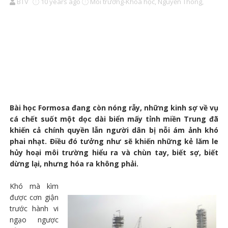
BTV
10 years ago
Môi trường-Khoa học,
Nguyễn Thông,
Bài học Formosa đang còn nóng rẫy, những kinh sợ về vụ
cá chết suốt một dọc dài biển mấy tỉnh miền Trung đã
khiến cả chính quyền lẫn người dân bị nỗi ám ảnh khó
phai nhạt. Điều đó tưởng như sẽ khiến những kẻ lăm le
hủy hoại môi trường hiểu ra và chùn tay, biết sợ, biết
dừng lại, nhưng hóa ra không phải.
Khó mà kìm
được cơn giận
trước hành vi
ngạo ngược