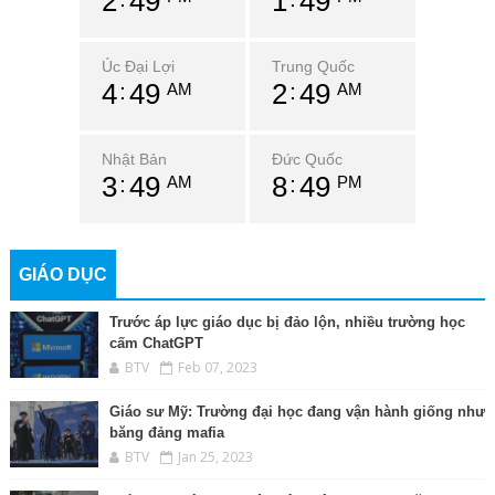
2
49
1
49
Úc Đại Lợi
Trung Quốc
4
49
2
49
AM
AM
Nhật Bản
Đức Quốc
3
49
8
49
AM
PM
GIÁO DỤC
Trước áp lực giáo dục bị đảo lộn, nhiều trường học
cấm ChatGPT
BTV
Feb 07, 2023
Giáo sư Mỹ: Trường đại học đang vận hành giống như
băng đảng mafia
BTV
Jan 25, 2023