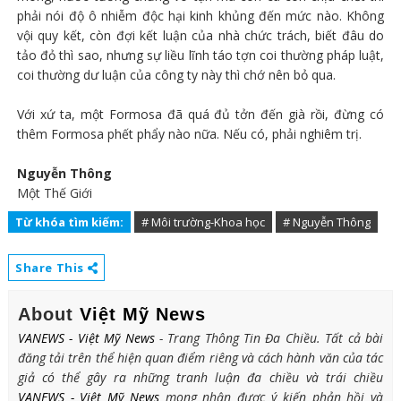
phải nói độ ô nhiễm độc hại kinh khủng đến mức nào. Không
vội quy kết, còn đợi kết luận của nhà chức trách, biết đâu do
tảo đỏ thì sao, nhưng sự liều lĩnh táo tợn coi thường pháp luật,
coi thường dư luận của công ty này thì chớ nên bỏ qua.
Với xứ ta, một Formosa đã quá đủ tởn đến già rồi, đừng có
thêm Formosa phết phẩy nào nữa. Nếu có, phải nghiêm trị.
Nguyễn Thông
Một Thế Giới
Từ khóa tìm kiếm:
# Môi trường-Khoa học
# Nguyễn Thông
Share This
About
Việt Mỹ News
VANEWS - Việt Mỹ News
- Trang Thông Tin Đa Chiều. Tất cả bài
đăng tải trên thể hiện quan điểm riêng và cách hành văn của tác
giả có thể gây ra những tranh luận đa chiều và trái chiều
VANEWS - Việt Mỹ News
mong nhận được ý kiến phản hồi và