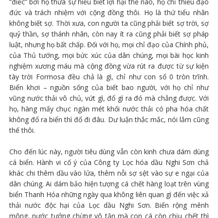
“điếc” bởi họ thừa sự hiểu biết lợi hại thế nào, họ chỉ thiếu đạo
đức và trách nhiệm với cộng đồng thôi. Họ là thứ tiểu nhân
không biết sợ. Thời xưa, con người ta cũng phải biết sợ trời, sợ
quỷ thần, sợ thánh nhân, còn nay ít ra cũng phải biết sợ pháp
luật, nhưng họ bất chấp. Đối với họ, mọi chỉ đạo của Chính phủ,
của Thủ tướng, mọi bức xúc của dân chúng, mọi bài học kinh
nghiệm xương máu mà cộng đồng vừa rút ra được từ sự kiện
tày trời Formosa đều chả là gì, chỉ như con số 0 tròn trĩnh.
Biển khơi – nguồn sống của biết bao người, với họ chỉ như
vũng nước thải vô chủ, vứt gì, đổ gì ra đó mà chẳng được. Với
họ, hàng mấy chục ngàn mét khối nước thải có pha hóa chất
không đổ ra biển thì đổ đi đâu. Dư luận thắc mắc, nói lắm cũng
thế thôi.
Cho đến lúc này, người tiêu dùng vẫn còn kinh chưa dám dùng
cá biển. Hành vi cố ý của Công ty Lọc hóa dầu Nghi Sơn chả
khác chi thêm dầu vào lửa, thêm nỗi sợ sệt vào sự e ngại của
dân chúng. Ai dám bảo hiện tượng cá chết hàng loạt trên vùng
biển Thanh Hóa những ngày qua không liên quan gì đến việc xả
thải nước độc hại của Lọc dầu Nghi Sơn. Biển rộng mênh
mông, nước tưởng chừng vô tận mà con cá còn chịu chết thì