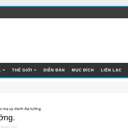
A
THẾ GIỚI
DIỄN ĐÀN
MỤC ĐÍCH
LIÊN LẠC
c mạ uy danh đại tướng.
ớng.
 Buôn Gió,