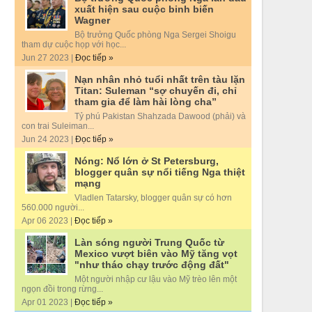
xuất hiện sau cuộc binh biến
Wagner
Bộ trưởng Quốc phòng Nga Sergei Shoigu
tham dự cuộc họp với học...
Jun 27 2023 |
Đọc tiếp »
Nạn nhân nhỏ tuổi nhất trên tàu lặn
Titan: Suleman “sợ chuyến đi, chỉ
tham gia để làm hài lòng cha”
Tỷ phú Pakistan Shahzada Dawood (phải) và
con trai Suleiman...
Jun 24 2023 |
Đọc tiếp »
Nóng: Nổ lớn ở St Petersburg,
blogger quân sự nổi tiếng Nga thiệt
mạng
Vladlen Tatarsky, blogger quân sự có hơn
560.000 người...
Apr 06 2023 |
Đọc tiếp »
Làn sóng người Trung Quốc từ
Mexico vượt biên vào Mỹ tăng vọt
"như tháo chạy trước động đất"
Một người nhập cư lậu vào Mỹ trèo lên một
ngọn đồi trong rừng...
Apr 01 2023 |
Đọc tiếp »