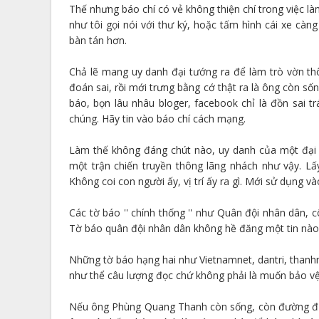
Thế nhưng báo chí có vẻ không thiện chí trong việc là
như tôi gọi nói với thư ký, hoặc tấm hình cái xe càn
bàn tán hơn.
Chả lẽ mang uy danh đại tướng ra để làm trò vờn th
đoán sai, rồi mới trưng bằng cớ thật ra là ông còn sốn
báo, bọn lâu nhâu bloger, facebook chỉ là đồn sai tr
chúng. Hãy tin vào báo chí cách mạng.
Làm thế không đáng chút nào, uy danh của một đại 
một trận chiến truyền thông lãng nhách như vậy. L
Không coi con người ấy, vị trí ấy ra gì. Mới sử dụng v
Các tờ báo '' chính thống '' như Quân đội nhân dân, 
Tờ báo quân đội nhân dân không hề đăng một tin nào
Những tờ báo hạng hai như Vietnamnet, dantri, thanhni
như thể câu lượng đọc chứ không phải là muốn bảo v
Nếu ông Phùng Quang Thanh còn sống, còn đường đườn