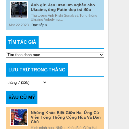
Anh gửi đạn uranium nghèo cho
Ukraine, ông Putin doạ trả đũa
Thủ tướng Anh Rishi Sunak và Tổng thống
Ukraine Volodymyr...
Mar 22 2023 |
Đọc tiếp »
TÌM TÁC GIẢ
LƯU TRỮ TRONG THÁNG
BẦU CỬ MỸ
Những Khác Biệt Giữa Hai Ứng Cử
Viên Tổng Thống Cộng Hòa Và Dân
Chủ
Hình minh họa: Những Khác Biệt Giữa Hai