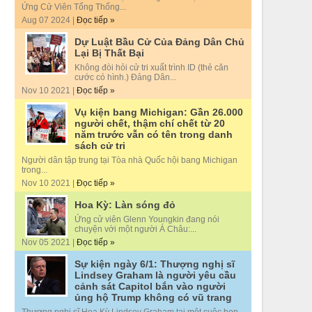
Ứng Cử Viên Tổng Thống...
Aug 07 2024 |
Đọc tiếp »
Dự Luật Bầu Cử Của Đảng Dân Chủ
Lại Bị Thất Bại
Không đòi hỏi cử tri xuất trình ID (thẻ căn
cước có hình.) Đảng Dân...
Nov 10 2021 |
Đọc tiếp »
Vụ kiện bang Michigan: Gần 26.000
người chết, thậm chí chết từ 20
năm trước vẫn có tên trong danh
sách cử tri
Người dân tập trung tại Tòa nhà Quốc hội bang Michigan
trong...
Nov 10 2021 |
Đọc tiếp »
Hoa Kỳ: Làn sóng đỏ
Ứng cử viên Glenn Youngkin đang nói
chuyện với một người Á Châu:...
Nov 05 2021 |
Đọc tiếp »
Sự kiện ngày 6/1: Thượng nghị sĩ
Lindsey Graham là người yêu cầu
cảnh sát Capitol bắn vào người
ủng hộ Trump không có vũ trang