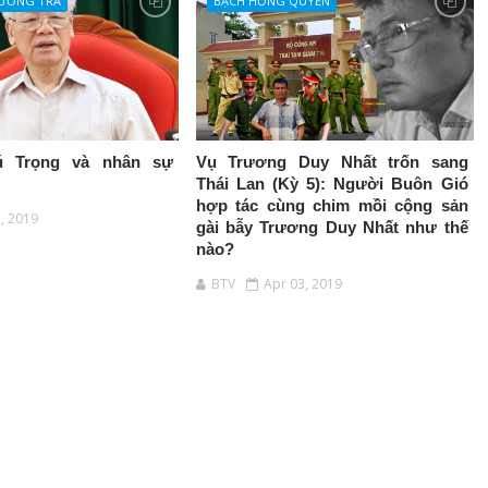
HƯƠNG TRÀ
BẠCH HỒNG QUYỀN
ú Trọng và nhân sự
Vụ Trương Duy Nhất trốn sang
Thái Lan (Kỳ 5): Người Buôn Gió
hợp tác cùng chim mồi cộng sản
3, 2019
gài bẫy Trương Duy Nhất như thế
nào?
BTV
Apr 03, 2019