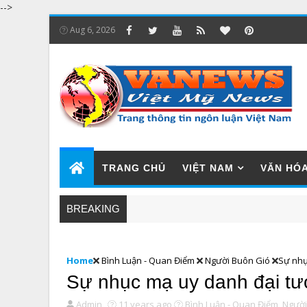
-->
Aug 6, 2026
TRANG CHỦ
VIỆT NAM
VĂN HÓ
BREAKING
Home
Bình Luận - Quan Điểm
Người Buôn Gió
Sự nhụ
Sự nhục mạ uy danh đại tư
Admin
11 years ago
Bình Luận - Quan Điểm,
Người