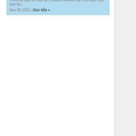
Thượng nghị sĩ Hoa Kỳ Lindsey Graham tại một cuộc họp
báo tại...
Nov 05 2021 |
Đọc tiếp »