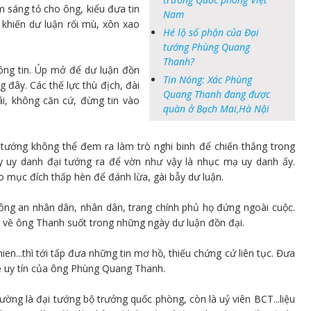
m sáng tỏ cho ông, kiểu đưa tin
Nam
g khiến dư luận rối mù, xôn xao
Hé lộ số phận của Đại
tướng Phùng Quang
Thanh?
ông tin. Úp mở để dư luận đồn
Tin Nóng: Xác Phùng
g đây. Các thế lực thù địch, đài
Quang Thanh đang được
ái, không căn cứ, đừng tin vào
quàn ở Bạch Mai,Hà Nội
tướng không thể đem ra làm trò nghi binh để chiến thắng trong
ấy uy danh đại tướng ra để vờn như vậy là nhục mạ uy danh ấy.
ào mục đích thấp hèn để đánh lừa, gài bẫy dư luận.
công an nhân dân, nhân dân, trang chính phủ họ đứng ngoài cuộc.
 về ông Thanh suốt trong những ngày dư luận đồn đại.
en...thì tới tấp đưa những tin mơ hồ, thiếu chứng cứ liên tục. Đưa
ệ uy tín của ông Phùng Quang Thanh.
g là đại tướng bộ trưởng quốc phòng, còn là uỷ viên BCT...liệu