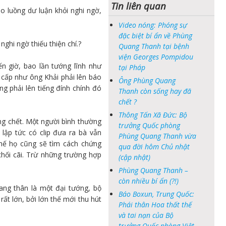
Tin liên quan
o luồng dư luận khỏi nghi ngờ,
Video nóng: Phóng sự
đặc biệt bí ẩn về Phùng
nghi ngờ thiếu thiện chí.?
Quang Thanh tại bệnh
viện Georges Pompidou
n giờ, bao lần tướng lĩnh như
tại Pháp
 cấp như ông Khải phải lên báo
Ông Phùng Quang
ng phải lên tiếng đính chính đó
Thanh còn sống hay đã
chết ?
Thông Tấn Xã Đức: Bộ
g chết. Một người bình thường
trưởng Quốc phòng
lập tức có clip đưa ra bà vẫn
Phùng Quang Thanh vừa
thế họ cũng sẽ tìm cách chứng
qua đời hôm Chủ nhật
hối cãi. Trừ những trường hợp
(cập nhật)
Phùng Quang Thanh –
còn nhiều bí ẩn (?!)
ng thân là một đại tướng, bộ
Báo Boxun, Trung Quốc:
ất lớn, bởi lớn thế mới thu hút
Phái thân Hoa thất thế
và tai nạn của Bộ
trưởng Quốc phòng Việt