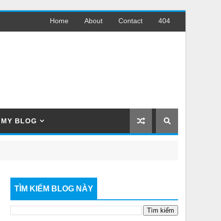
Home
About
Contact
404
MY BLOG
TÌM KIẾM BLOG NÀY