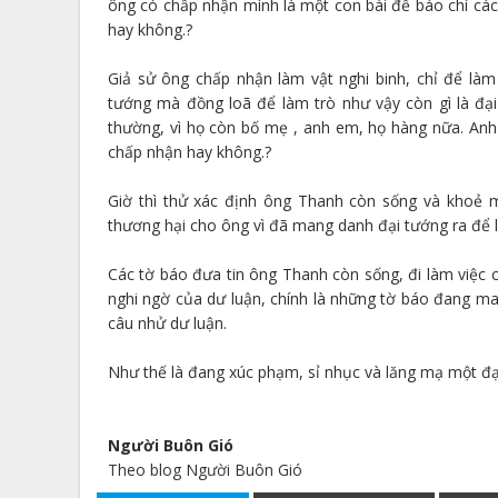
ông có chấp nhận mình là một con bài để báo chí c
hay không.?
Giả sử ông chấp nhận làm vật nghi binh, chỉ để làm c
tướng mà đồng loã để làm trò như vậy còn gì là đại 
thường, vì họ còn bố mẹ , anh em, họ hàng nữa. Anh
chấp nhận hay không.?
Giờ thì thử xác định ông Thanh còn sống và khoẻ 
thương hại cho ông vì đã mang danh đại tướng ra để l
Các tờ báo đưa tin ông Thanh còn sống, đi làm việc 
nghi ngờ của dư luận, chính là những tờ báo đang man
câu nhử dư luận.
Như thế là đang xúc phạm, sỉ nhục và lăng mạ một đạ
Người Buôn Gió
Theo blog Người Buôn Gió