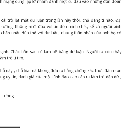
ách mạng dùng lập lờ nhằm đánh một cú đau vào những đồn đoán
ái trò lật mặt dư luận trong lần này thôi, chả đáng tí nào. Đại
tướng. Không ai đi đùa với tin đồn mình chết, kể cả người bình
 chấp nhận đùa thế với dư luận, nhưng thân nhân của anh họ có
mạnh. Chắc hẳn sau cú làm bẽ bàng dư luận. Người ta còn thấy
àm trò ú tim.
chỗ này , chỗ kia mà không đưa ra bằng chứng xác thực đánh tan
g uy tín, danh giá của một lãnh đạo cao cấp ra làm trò dền dứ ,
i tướng.