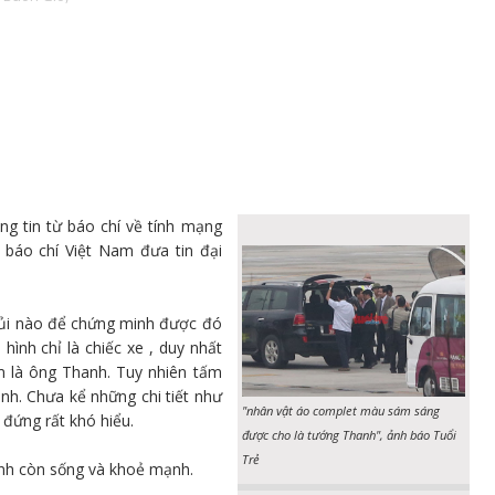
ng tin từ báo chí về tính mạng
báo chí Việt Nam đưa tin đại
gủi nào để chứng minh được đó
ình chỉ là chiếc xe , duy nhất
m là ông Thanh. Tuy nhiên tấm
nh. Chưa kể những chi tiết như
"nhân vật áo complet màu sám sáng
đứng rất khó hiểu.
được cho là tướng Thanh", ảnh báo Tuổi
Trẻ
nh còn sống và khoẻ mạnh.