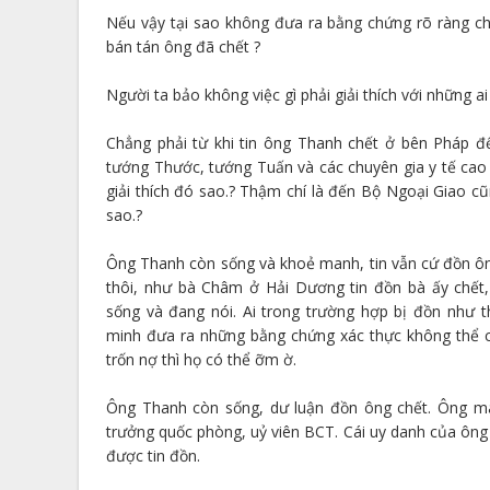
Nếu vậy tại sao không đưa ra bằng chứng rõ ràng ch
bán tán ông đã chết ?
Người ta bảo không việc gì phải giải thích với những ai 
Chẳng phải từ khi tin ông Thanh chết ở bên Pháp đế
tướng Thước, tướng Tuấn và các chuyên gia y tế cao
giải thích đó sao.? Thậm chí là đến Bộ Ngoại Giao cũ
sao.?
Ông Thanh còn sống và khoẻ manh, tin vẫn cứ đồn ôn
thôi, như bà Châm ở Hải Dương tin đồn bà ấy chết, 
sống và đang nói. Ai trong trường hợp bị đồn như 
minh đưa ra những bằng chứng xác thực không thể c
trốn nợ thì họ có thể ỡm ờ.
Ông Thanh còn sống, dư luận đồn ông chết. Ông ma
trưởng quốc phòng, uỷ viên BCT. Cái uy danh của ông r
được tin đồn.