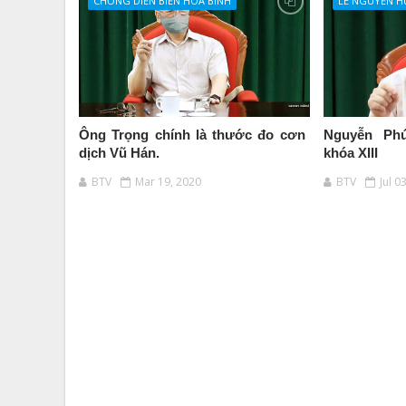
CHỐNG DIỄN BIẾN HÒA BÌNH
LÊ NGUYỄN 
Ông Trọng chính là thước đo cơn
Nguyễn Ph
dịch Vũ Hán.
khóa XIII
BTV
Mar 19, 2020
BTV
Jul 0